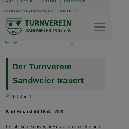
HOME
LOGIN
KONTAKT
IMPRESSUM
DATENSCHUTZERKLÄRUNG
BEITRITT
TVS Baden-Baden 1907
Trainingszeiten
Verwaltung
Mannschaft der Woche
Gerätturnen w.
SG B.-Baden/Sandweier
Turnen aktuell
Kinderturnen w.
Unsere Schiedsrichter
Turnen Jugend
Eltern-Kind-Turnen
Der Turnverein
Wochenübersicht TVS BB
Sandweier trauert
Wochenübersicht TVS
Wochenübersicht SG
Kurt Hochstuhl 1954 - 2025
Es fällt sehr schwer, diese Zeilen zu schreiben: