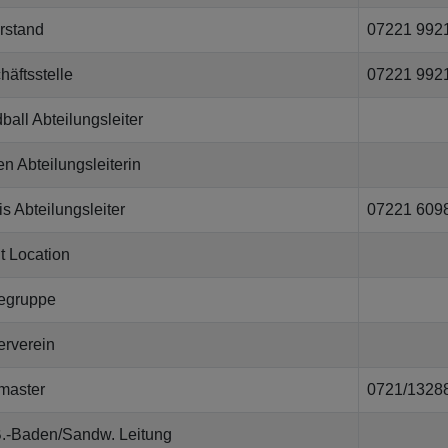
orstand
07221 992
häftsstelle
07221 992
all Abteilungsleiter
n Abteilungsleiterin
s Abteilungsleiter
07221 609
t Location
egruppe
erverein
aster
0721/1328
.-Baden/Sandw. Leitung