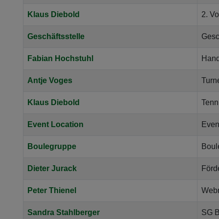
Klaus Diebold
2. V
Geschäftsstelle
Gesc
Fabian Hochstuhl
Handb
Antje Voges
Turne
Klaus Diebold
Tenni
Event Location
Even
Boulegruppe
Boul
Dieter Jurack
Förd
Peter Thienel
Webm
Sandra Stahlberger
SG B