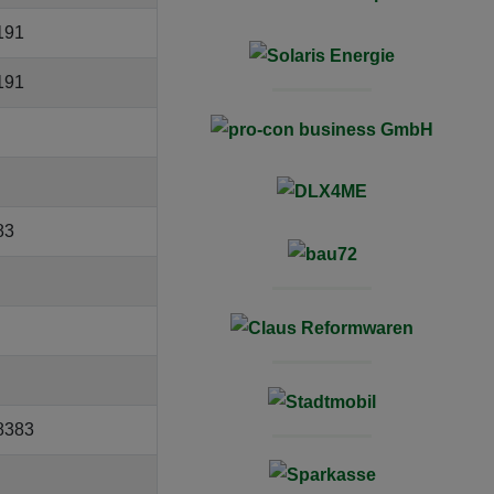
191
191
83
8383